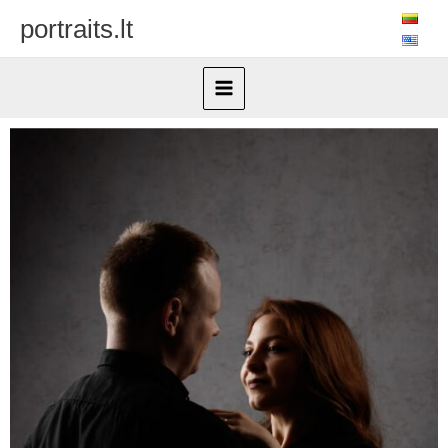
Pereiti
portraits.lt
prie
turinio