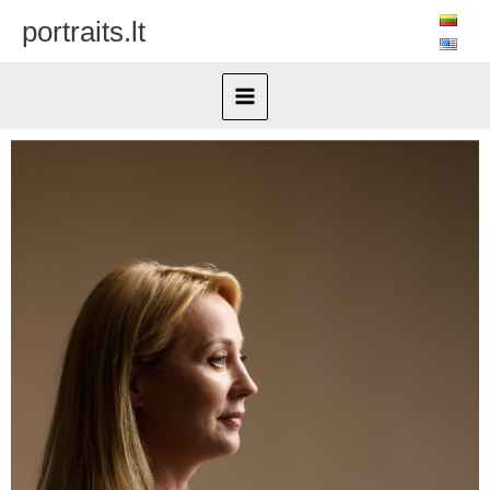
Pereiti
portraits.lt
prie
turinio